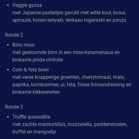
Veggie gyoza
met Japanse pasteitjes gevuld met witte kool, bosui,
spinazie, hoisin-teriyaki, tenkasu togarashi en ponzu
Ronde 2
Bimi miso
met gestoomde bimi in een miso-karamelsaus en
krokante pinda-chiliolie
Corn & feta bowl
met verse knapperige groenten, cherrytomaat, maïs,
paprika, komkommer, ui, feta, frisse limoondressing en
krokante kikkererwten
Ronde 3
Truffle quesadilla
met zachte maistortilla's, mozzarella, paddenstoelen,
truffel en mangodip