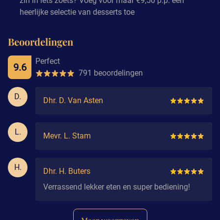
zin in iets zoets? Voeg voor maar €9,50 p.p. een
heerlijke selectie van desserts toe
Beoordelingen
Perfect
9.6
791 beoordelingen
D.
Dhr. D. Van Asten
L.
Mevr. L. Stam
H.
Dhr. H. Buters
Verrassend lekker eten en super bediening!