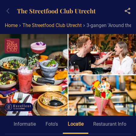
+31882050505
The Streetfood Club Utrecht
Bereikbaar tot 23:00 uur
Home
The Streetfood Club Utrecht
3-gangen 'Around the wo
id
Informatie
Foto's
Locatie
Restaurant Info