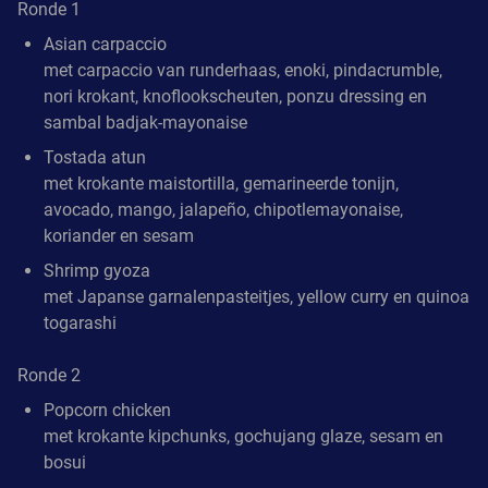
Ronde 1
Asian carpaccio
met carpaccio van runderhaas, enoki, pindacrumble,
nori krokant, knoflookscheuten, ponzu dressing en
sambal badjak-mayonaise
Tostada atun
met krokante maistortilla, gemarineerde tonijn,
avocado, mango, jalapeño, chipotlemayonaise,
koriander en sesam
Shrimp gyoza
met Japanse garnalenpasteitjes, yellow curry en quinoa
togarashi
Ronde 2
Popcorn chicken
met krokante kipchunks, gochujang glaze, sesam en
bosui