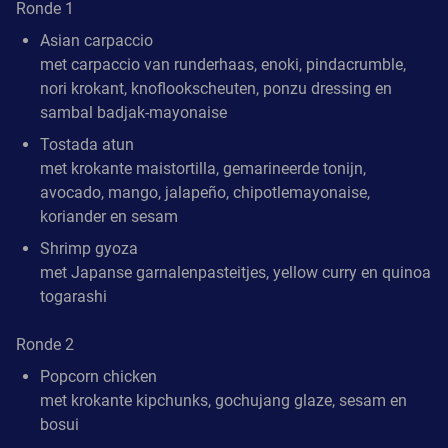
Ronde 1
Asian carpaccio
met carpaccio van runderhaas, enoki, pindacrumble,
nori krokant, knoflookscheuten, ponzu dressing en
sambal badjak-mayonaise
Tostada atun
met krokante maistortilla, gemarineerde tonijn,
avocado, mango, jalapeño, chipotlemayonaise,
koriander en sesam
Shrimp gyoza
met Japanse garnalenpasteitjes, yellow curry en quinoa
togarashi
Ronde 2
Popcorn chicken
met krokante kipchunks, gochujang glaze, sesam en
bosui