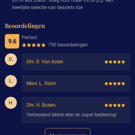
zin in iets zoets? Voeg voor maar €9,50 p.p. een
heerlijke selectie van desserts toe
Beoordelingen
Perfect
9.6
790 beoordelingen
D.
Dhr. D. Van Asten
L.
Mevr. L. Stam
H.
Dhr. H. Buters
Verrassend lekker eten en super bediening!