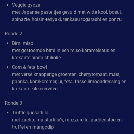
Veggie gyoza
met Japanse pasteitjes gevuld met witte kool, bosui,
spinazie, hoisin-teriyaki, tenkasu togarashi en ponzu
Ronde 2
Bimi miso
met gestoomde bimi in een miso-karamelsaus en
krokante pinda-chiliolie
Corn & feta bowl
met verse knapperige groenten, cherrytomaat, maïs,
paprika, komkommer, ui, feta, frisse limoondressing en
krokante kikkererwten
Ronde 3
Truffle quesadilla
met zachte maistortilla's, mozzarella, paddenstoelen,
truffel en mangodip