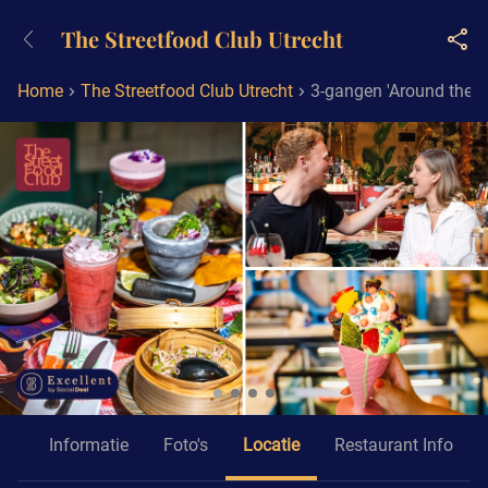
+31882050505
The Streetfood Club Utrecht
Bereikbaar tot 23:00 uur
Home
The Streetfood Club Utrecht
3-gangen 'Around the wo
id
Informatie
Foto's
Locatie
Restaurant Info