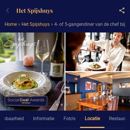
+31882050505
Het Spijshuys
Bereikbaar tot 23:00 uur
Home
Het Spijshuys
4- of 5-gangendiner van de chef bij H
hikbaarheid
Informatie
Foto's
Locatie
Restauran