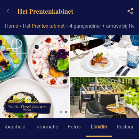
+31882050505
Het Prentenkabinet
Bereikbaar tot 23:00 uur
Home
Het Prentenkabinet
4-gangendiner + amuse bij Het 
hikbaarheid
Informatie
Foto's
Locatie
Restauran