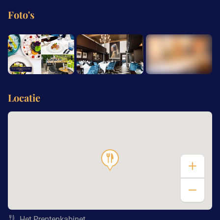
Foto's
+10
Locatie
Het Prentenkabinet