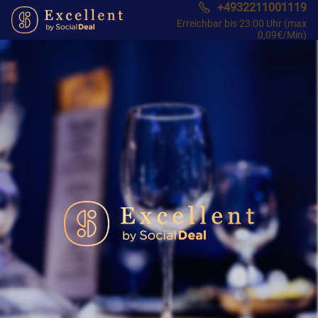
+4932211001119
Erreichbar bis 23:00 Uhr (max
0,09€/Min)