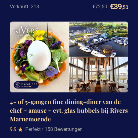
€39
Verkauft: 213
€72
,50
,50
4- of 5-gangen fine dining-diner van de
chef + amuse + evt. glas bubbels bij Rivers
Marnemoende
9.9
Perfekt
• 158 Bewertungen