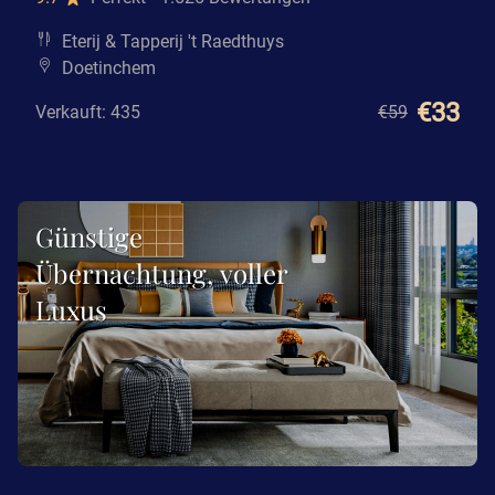
Eterij & Tapperij 't Raedthuys
Doetinchem
€33
Verkauft: 435
€59
Günstige
Übernachtung, voller
Luxus