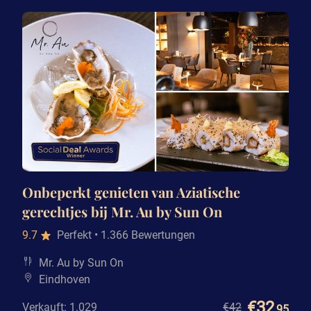
Onbeperkt genieten van Aziatische
gerechtjes bij Mr. Au by Sun On
9.7
Perfekt
• 1.366 Bewertungen
Mr. Au by Sun On
Eindhoven
€32
Verkauft: 1.029
€42
,95