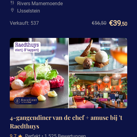
Rivers Marnemoende
IJsselstein
€39
Verkauft: 537
€56
,50
,50
4-gangendiner van de chef + amuse bij 't
Raedthuys
9.7
Perfekt
• 1.525 Bewertungen