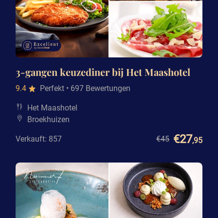
3-gangen keuzediner bij Het Maashotel
9.4
Perfekt
• 697 Bewertungen
Het Maashotel
Broekhuizen
€27
Verkauft: 857
€45
,95