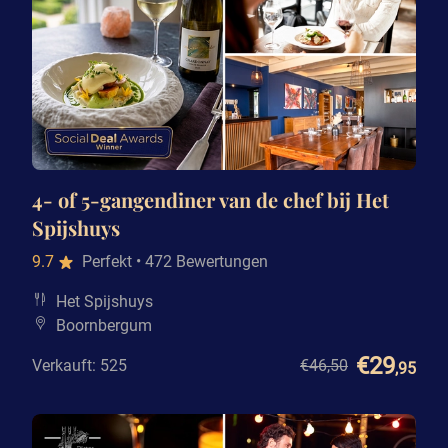
4- of 5-gangendiner van de chef bij Het
Spijshuys
9.7
Perfekt
• 472 Bewertungen
Het Spijshuys
Boornbergum
€29
Verkauft: 525
€46
,50
,95